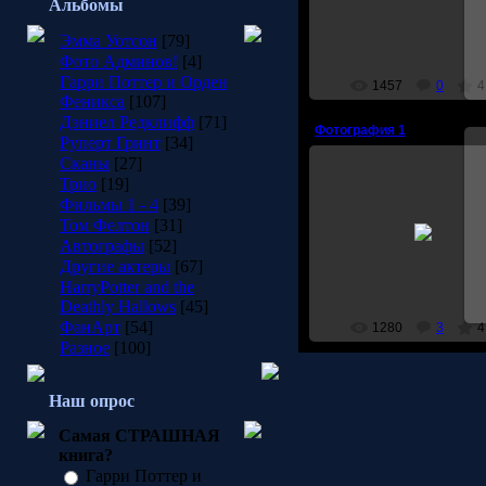
Альбомы
Sunny
Эмма Уотсон
[79]
Фото Админов!
[4]
Гарри Поттер и Орден
1457
0
4
Феникса
[107]
Дэниел Редклифф
[71]
Фотография 1
Руперт Гринт
[34]
Сканы
[27]
Трио
[19]
Фильмы 1 - 4
[39]
25.01.2008
Том Фелтон
[31]
Автографы
[52]
Sunny
Другие актеры
[67]
HarryPotter and the
Deathly Hallows
[45]
ФанАрт
[54]
1280
3
4
Разное
[100]
Наш опрос
Самая СТРАШНАЯ
книга?
Гарри Поттер и