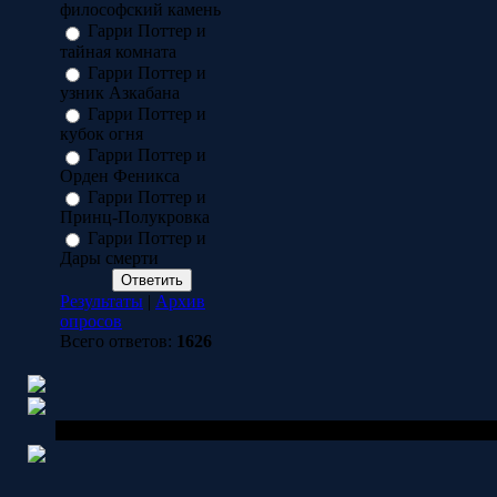
философский камень
Гарри Поттер и
тайная комната
Гарри Поттер и
узник Азкабана
Гарри Поттер и
кубок огня
Гарри Поттер и
Орден Феникса
Гарри Поттер и
Принц-Полукровка
Гарри Поттер и
Дары смерти
Результаты
|
Архив
опросов
Всего ответов:
1626
Copyright MyCorp © 2026