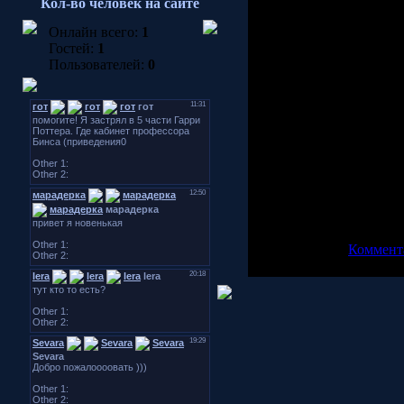
Кол-во человек на сайте
Итак, мы снова всмете п
Онлайн всего:
1
Не обращаем внимание н
Гостей:
1
ближайшие планы? Отве
Пользователей:
0
и продолжать ПЛАТНУЮ 
больше народу. Так же, 
хостинге, коротком имени
добавлять разделы, расш
именно на новостях опе
англоязычных сайтов как 
official site и так далее.
Лондонскую премьеру ф
Полукровка, либо Гарри
новостей.
Просмотров: 2947 | Доб
Рейтинг: 0.0/0 |
Коммента