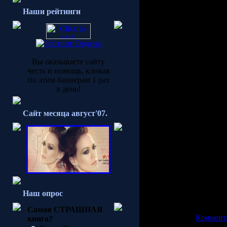
Как Вы все уже знаете, 
Наши рейтинги
активную деятельность 
прилагаем все усилия, чт
заговорнически уютно к
поверьте, мы это сделае
соответствии с обновле
сайтах Гарри Поттера, г
Вы оказываете сайту
являются Mugglenet и Ve
честь и помощь, кликая
сами сотрудничают с W
по этим баннерам 1 раз
недели, фото дня, очист
в день!
предоставить Вашему вн
Поттерианы. Пока разде
время, чтобы вернуться.
Сайт месяца август'07.
Пока можете ознакомитьс
Удачи,
Севара.
PS ПРОСИМ ВАС РЕГ
ДОСТУПНЫ ВСЕ ВОЗМ
Наш опрос
Просмотров: 29450 | До
Самая СТРАШНАЯ
Рейтинг: 4.0/1 |
Коммента
книга?