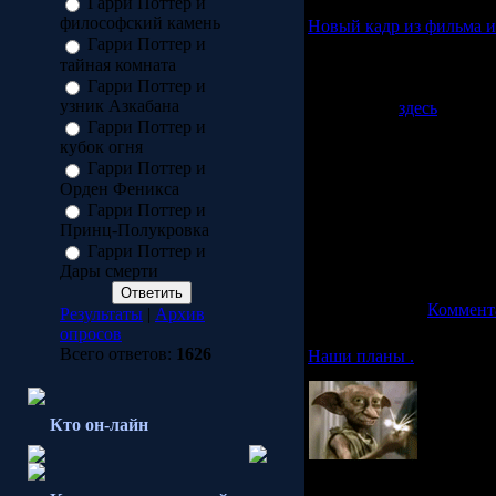
Гарри Поттер и
философский камень
Новый кадр из фильма 
Гарри Поттер и
тайная комната
Вчера популярное изда
Гарри Поттер и
новое фото из Принца П
узник Азкабана
посмотреть
здесь
. Там т
Гарри Поттер и
Дэниела Редклиффа. Вот
кубок огня
Вы можете так не счита
франшизы разные, в это
Гарри Поттер и
некую романтику, что в 
Орден Феникса
очаровательно и довольн
Гарри Поттер и
зрения фильм другой, мы
Принц-Полукровка
романтичных, светлых и
Гарри Поттер и
Дары смерти
Просмотров: 3764 | Доб
Рейтинг: 5.0/1 |
Коммента
Результаты
|
Архив
опросов
Всего ответов:
1626
Наши планы .
Кто он-лайн